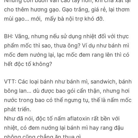
Nhưng con buôn vẫn cao tay hơn, khi chà xát lại
cho thêm hương gạo. Gạo trắng, giá rẻ, lại thơm
mùi gạo… mới, mấy bà nội trợ khó đỡ.
BH: Vâng, nhưng nếu sử dụng nhiệt đối với thực
phẩm mốc thì sao, thưa ông? Ví dụ như bánh mì
mốc đem nướng lại, lạc mốc đem rang lên thì có
hết độc tố không?
VTT: Các loại bánh như bánh mì, sandwich, bánh
bông lan… dù được bao gói cẩn thận, nhưng hơi
nước trong bao có thể ngưng tụ, thế là nấm mốc
phát triển.
Như đã nói, độc tố nấm aflatoxin rất bền với
nhiệt, có đem nướng lại bánh mì hay rang đậu
phộng cũng chẳng ăn thua gì.