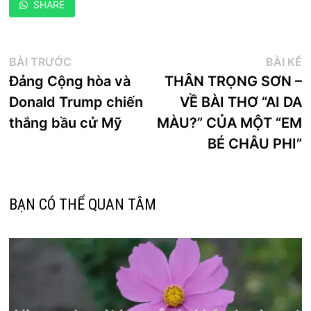
SHARE
Điều
Bài
B
BÀI TRƯỚC
BÀI KẾ
trước:
k
Đảng Cộng hòa và
THÂN TRỌNG SƠN –
hướng
Donald Trump chiến
VỀ BÀI THƠ “AI DA
bài
thắng bầu cử Mỹ
MÀU?” CỦA MỘT “EM
viết
BÉ CHÂU PHI”
BẠN CÓ THỂ QUAN TÂM