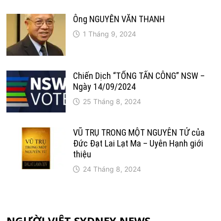
Ông NGUYỄN VĂN THANH
1 Tháng 9, 2024
Chiến Dịch “TỔNG TẤN CÔNG” NSW –
Ngày 14/09/2024
25 Tháng 8, 2024
VŨ TRỤ TRONG MỘT NGUYÊN TỬ của
Đức Đạt Lai Lạt Ma – Uyên Hạnh giới
thiệu
24 Tháng 8, 2024
NGƯỜI VIỆT SYDNEY NEWS