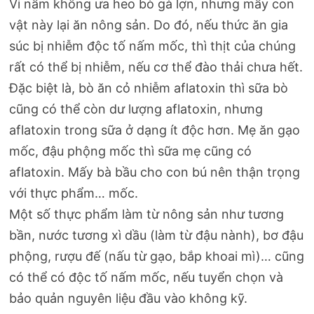
Vi nấm không ưa heo bò gà lợn, nhưng mấy con
vật này lại ăn nông sản. Do đó, nếu thức ăn gia
súc bị nhiễm độc tố nấm mốc, thì thịt của chúng
rất có thể bị nhiễm, nếu cơ thể đào thải chưa hết.
Đặc biệt là, bò ăn cỏ nhiễm aflatoxin thì sữa bò
cũng có thể còn dư lượng aflatoxin, nhưng
aflatoxin trong sữa ở dạng ít độc hơn. Mẹ ăn gạo
mốc, đậu phộng mốc thì sữa mẹ cũng có
aflatoxin. Mấy bà bầu cho con bú nên thận trọng
với thực phẩm… mốc.
Một số thực phẩm làm từ nông sản như tương
bần, nước tương xì dầu (làm từ đậu nành), bơ đậu
phộng, rượu đế (nấu từ gạo, bắp khoai mì)… cũng
có thể có độc tố nấm mốc, nếu tuyển chọn và
bảo quản nguyên liệu đầu vào không kỹ.