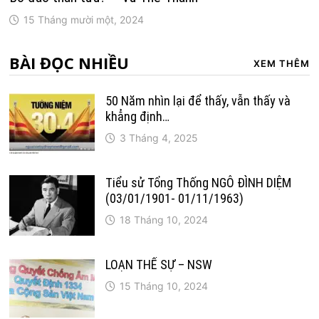
15 Tháng mười một, 2024
BÀI ĐỌC NHIỀU
XEM THÊM
50 Năm nhìn lại để thấy, vẫn thấy và
khẳng định…
3 Tháng 4, 2025
Tiểu sử Tổng Thống NGÔ ĐÌNH DIỆM
(03/01/1901- 01/11/1963)
18 Tháng 10, 2024
LOẠN THẾ SỰ – NSW
15 Tháng 10, 2024