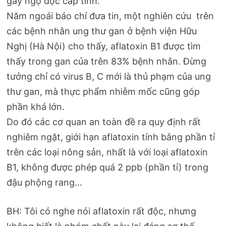
gây ngộ độc cấp tính.
Năm ngoái báo chí đưa tin, một nghiên cứu trên
các bệnh nhân ung thư gan ở bệnh viện Hữu
Nghị (Hà Nội) cho thấy, aflatoxin B1 được tìm
thấy trong gan của trên 83% bệnh nhân. Đừng
tưởng chỉ có virus B, C mới là thủ phạm của ung
thư gan, mà thực phẩm nhiễm mốc cũng góp
phần khá lớn.
Do đó các cơ quan an toàn đề ra quy định rất
nghiêm ngặt, giới hạn aflatoxin tính bằng phần tỉ
trên các loại nông sản, nhất là với loại aflatoxin
B1, không được phép quá 2 ppb (phần tỉ) trong
đậu phộng rang…
BH: Tôi có nghe nói aflatoxin rất độc, nhưng