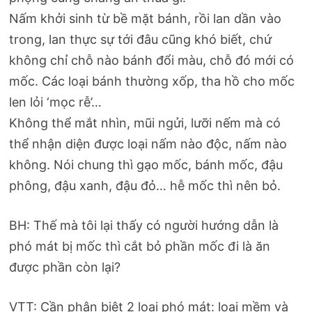
Nấm khởi sinh từ bề mặt bánh, rồi lan dần vào
trong, lan thực sự tới đâu cũng khó biết, chứ
không chỉ chỗ nào bánh đổi màu, chỗ đó mới có
mốc. Các loại bánh thường xốp, tha hồ cho mốc
len lỏi ‘mọc rễ’…
Không thể mắt nhìn, mũi ngửi, lưỡi nếm mà có
thể nhận diện được loại nấm nào độc, nấm nào
không. Nói chung thì gạo mốc, bánh mốc, đậu
phông, đậu xanh, đậu đỏ… hễ mốc thì nên bỏ.
BH: Thế mà tôi lại thấy có người hướng dẫn là
phó mát bị mốc thì cắt bỏ phần mốc đi là ăn
được phần còn lại?
VTT: Cần phân biệt 2 loại phó mát: loại mềm và